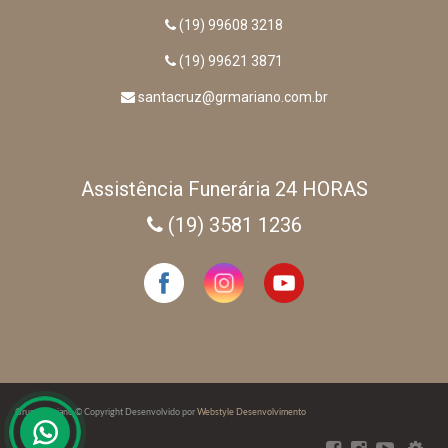
(19) 99608 3218
(19) 99621 3871
santacruz@grmariano.com.br
Assistência Funerária 24 HORAS
(19) 3581 1236
Grupo Mariano © Copyright Desenvolvido por
Webstyle Desenvolvimento